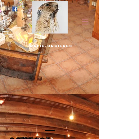
prapic-orcieres