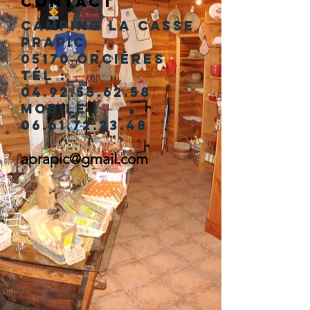
Contact
CAMPING LA CASSE
Prapic
05170 Orcières
Tél :
04.92.55.62.58
Mobile :
06.61.72.23.48
aprapic@gmail.com