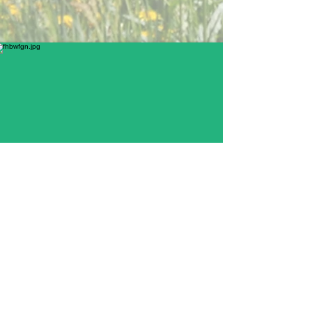
Contact
CAMPING LA CASSE
Prapic
05170 Orcières