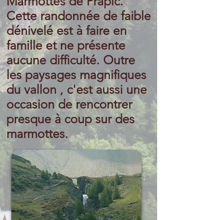
Marmottes de Prapic.
Cette randonnée de faible
dénivelé est à faire en
famille et ne présente
aucune difficulté. Outre
les paysages magnifiques
du vallon , c'est aussi une
occasion de rencontrer
presque à coup sur des
marmottes.