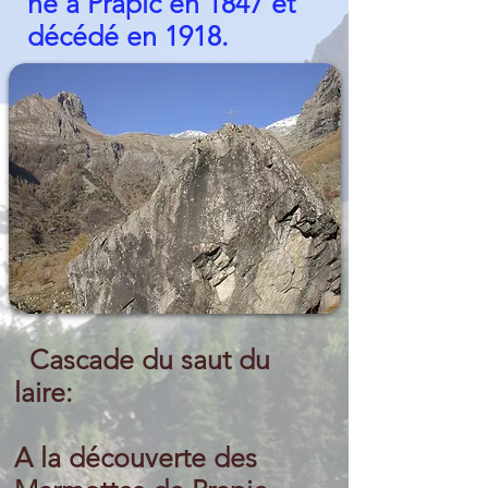
né à Prapic en 1847 et
décédé en 1918.
Cascade du saut du
laire:
A la découverte des